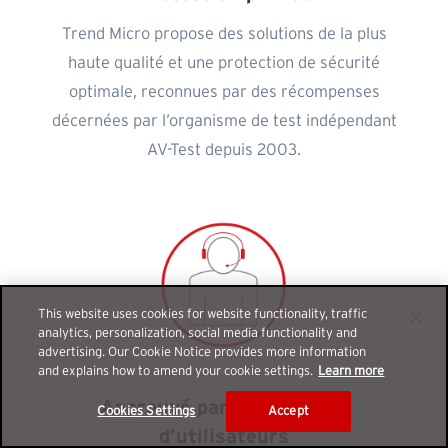
Trend Micro propose des solutions de la plus
haute qualité et une protection de sécurité
optimale, reconnues par des récompenses
décernées par l’organisme de test indépendant
AV-Test depuis 2003.
This website uses cookies for website functionality, traffic
analytics, personalization, social media functionality and
advertising. Our Cookie Notice provides more information
and explains how to amend your cookie settings.
Learn more
Approuvé par des millions
Cookies Settings
Accept
d’utilisateurs