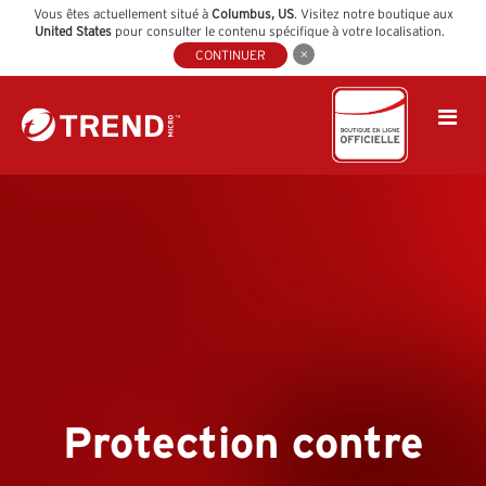
Vous êtes actuellement situé à
Columbus
,
US
. Visitez notre boutique aux
United States
pour consulter le contenu spécifique à votre localisation.
CONTINUER
Protection contre