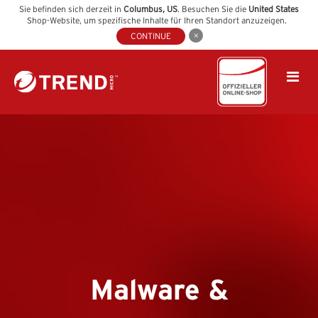
Sie befinden sich derzeit in
Columbus
,
US
. Besuchen Sie die
United States
Shop-Website, um spezifische Inhalte für Ihren Standort anzuzeigen.
CONTINUE
Malware &