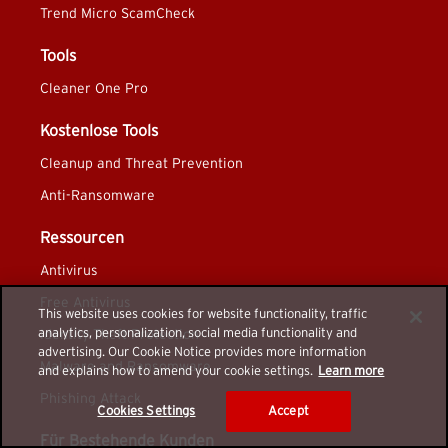
Trend Micro ScamCheck
Tools
Cleaner One Pro
Kostenlose Tools
Cleanup and Threat Prevention
Anti-Ransomware
Ressourcen
Antivirus
Free Antivirus
This website uses cookies for website functionality, traffic
analytics, personalization, social media functionality and
Identity Theft Protection
advertising. Our Cookie Notice provides more information
Malware and Ransomware
and explains how to amend your cookie settings.
Learn more
Phishing Attack
Cookies Settings
Accept
Für Bestehende Kunden