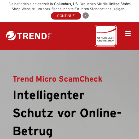
Sie befinden sich derzeit in
Columbus
,
US
. Besuchen Sie die
United States
Shop-Website, um spezifische Inhalte für Ihren Standort anzuzeigen.
CONTINUE
Trend Micro ScamCheck
Intelligenter
Schutz vor Online-
Betrug