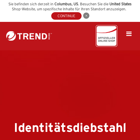
Sie befinden sich derzeit in
Columbus
,
US
. Besuchen Sie die
United States
Shop-Website, um spezifische Inhalte für Ihren Standort anzuzeigen.
CONTINUE
Identitätsdiebstahl