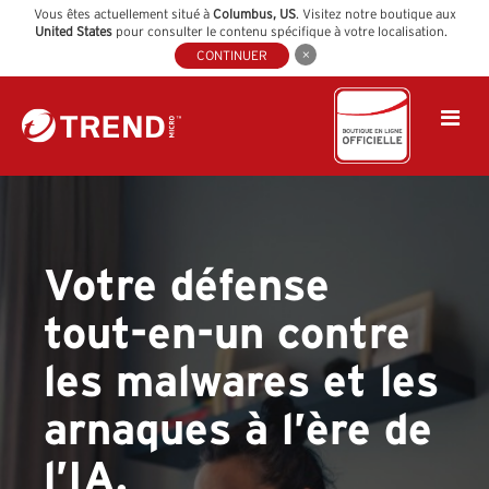
Vous êtes actuellement situé à
Columbus
,
US
. Visitez notre boutique aux
United States
pour consulter le contenu spécifique à votre localisation.
CONTINUER
Votre défense
tout-en-un contre
les malwares et les
arnaques à l’ère de
l’IA.