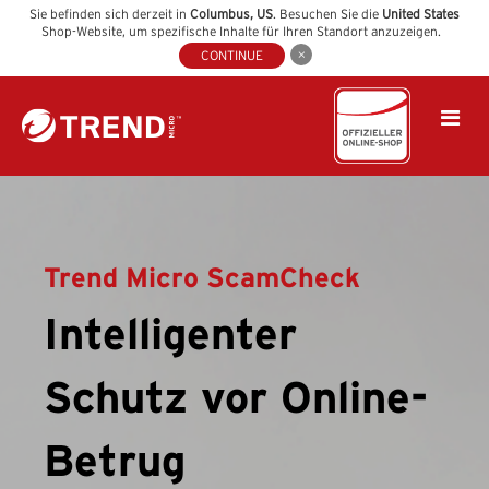
Sie befinden sich derzeit in
Columbus
,
US
. Besuchen Sie die
United States
Shop-Website, um spezifische Inhalte für Ihren Standort anzuzeigen.
CONTINUE
Trend Micro ScamCheck
Intelligenter
Schutz vor Online-
Betrug