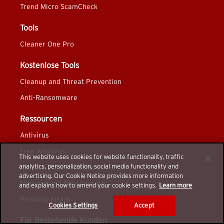
Trend Micro ScamCheck
Tools
Cleaner One Pro
Kostenlose Tools
Cleanup and Threat Prevention
Anti-Ransomware
Ressourcen
Antivirus
Free Antivirus
This website uses cookies for website functionality, traffic
analytics, personalization, social media functionality and
Identity Theft Protection
advertising. Our Cookie Notice provides more information
Malware and Ransomware
and explains how to amend your cookie settings.
Learn more
Phishing Attack
Cookies Settings
Accept
Für Bestehende Kunden